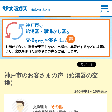
ご家庭のお客さま
神戸市
で
給湯器・湯沸かし器
を
交換
お客さま
された
の
お湯がでない、湯量が安定しない、水漏れ、異音がするなどの故障に
より、交換をされたお客さまの声をご紹介します。
神戸市のお客さまの声（給湯器の交
換）
240
件中
1～10
件表示
その他
交換理由：