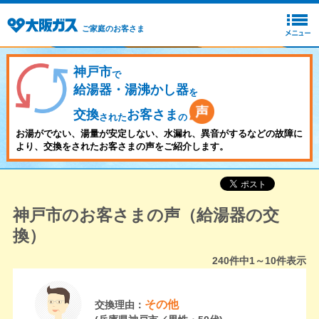
ご家庭のお客さま
神戸市
で
給湯器・湯沸かし器
を
交換
お客さま
された
の
お湯がでない、湯量が安定しない、水漏れ、異音がするなどの故障に
より、交換をされたお客さまの声をご紹介します。
神戸市のお客さまの声（給湯器の交
換）
240
件中
1～10
件表示
その他
交換理由：