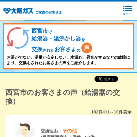
ご家庭のお客さま
西宮市
で
給湯器・湯沸かし器
を
交換
お客さま
された
の
お湯がでない、湯量が安定しない、水漏れ、異音がするなどの故障に
より、交換をされたお客さまの声をご紹介します。
西宮市のお客さまの声（給湯器の交
換）
102
件中
1～10
件表示
その他
交換理由：