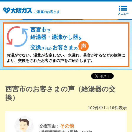
ご家庭のお客さま
西宮市
で
給湯器・湯沸かし器
を
交換
お客さま
された
の
お湯がでない、湯量が安定しない、水漏れ、異音がするなどの故障に
より、交換をされたお客さまの声をご紹介します。
西宮市のお客さまの声（給湯器の交
換）
102
件中
1～10
件表示
その他
交換理由：