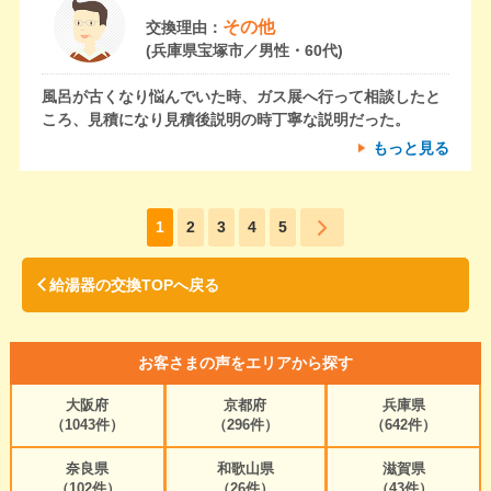
その他
交換理由：
(兵庫県宝塚市／男性・60代)
風呂が古くなり悩んでいた時、ガス展へ行って相談したと
ころ、見積になり見積後説明の時丁寧な説明だった。
もっと見る
1
2
3
4
5
給湯器の交換TOPへ戻る
お客さまの声をエリアから探す
大阪府
京都府
兵庫県
（1043件）
（296件）
（642件）
奈良県
和歌山県
滋賀県
（102件）
（26件）
（43件）