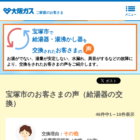
ご家庭のお客さま
宝塚市
で
給湯器・湯沸かし器
を
交換
お客さま
された
の
お湯がでない、湯量が安定しない、水漏れ、異音がするなどの故障に
より、交換をされたお客さまの声をご紹介します。
宝塚市のお客さまの声（給湯器の交
換）
46
件中
1～10
件表示
その他
交換理由：