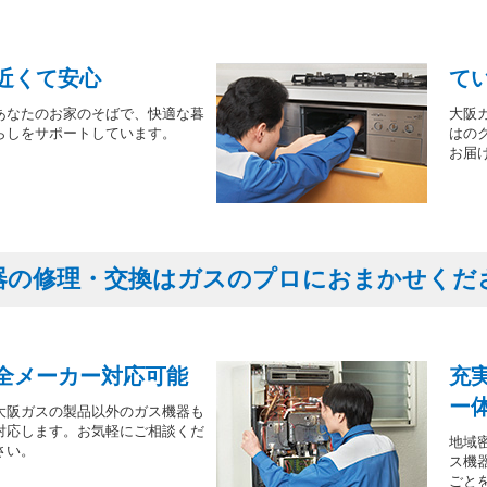
近くて安心
て
あなたのお家のそばで、快適な暮
大阪
らしをサポートしています。
はの
お届
器の修理・交換はガスのプロにおまかせくだ
全メーカー対応可能
充
ー
大阪ガスの製品以外のガス機器も
対応します。お気軽にご相談くだ
地域
さい。
ス機
ごと