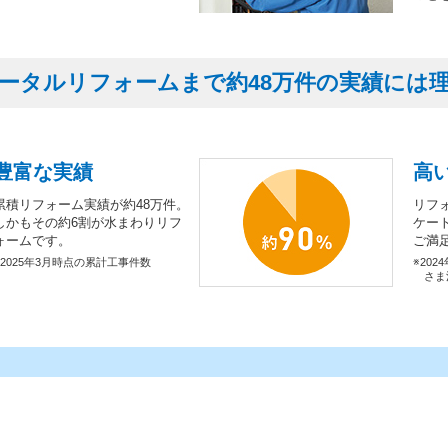
ータルリフォームまで約48万件の実績には
豊富な実績
高
累積リフォーム実績が約48万件。
リフ
しかもその約6割が水まわりリフ
ケー
ォームです。
ご満
※2025年3月時点の累計工事件数
※202
さま