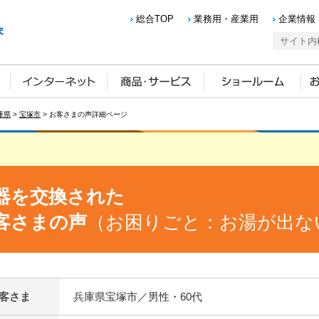
総合TOP
業務用・産業用
企業情報
庫県
>
宝塚市
> お客さまの声詳細ページ
器を交換された
客さまの声
（お困りごと：お湯が出な
客さま
兵庫県宝塚市／男性・60代