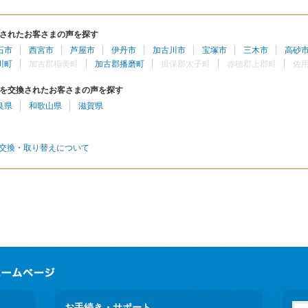
されたお客さまの声を探す
石市
西宮市
芦屋市
伊丹市
加古川市
宝塚市
三木市
高砂
川町
加古郡稲美町
加古郡播磨町
揖保郡太子町
赤穂郡上郡町
佐
を交換されたお客さまの声を探す
良県
和歌山県
滋賀県
交換・取り替えについて
お手続き・サポート