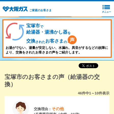
ご家庭のお客さま
宝塚市
で
給湯器・湯沸かし器
を
交換
お客さま
された
の
お湯がでない、湯量が安定しない、水漏れ、異音がするなどの故障に
より、交換をされたお客さまの声をご紹介します。
宝塚市のお客さまの声（給湯器の交
換）
46
件中
1～10
件表示
その他
交換理由：