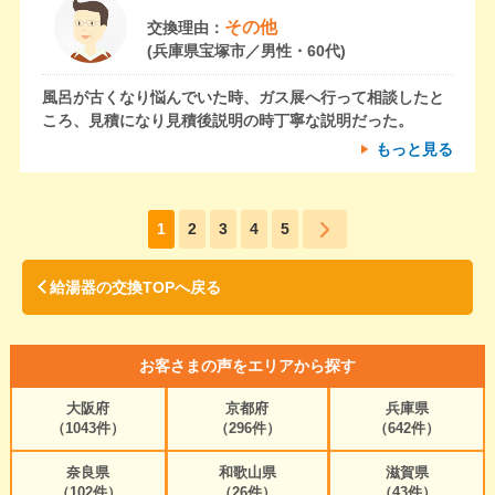
その他
交換理由：
(兵庫県宝塚市／男性・60代)
風呂が古くなり悩んでいた時、ガス展へ行って相談したと
ころ、見積になり見積後説明の時丁寧な説明だった。
もっと見る
1
2
3
4
5
給湯器の交換TOPへ戻る
お客さまの声をエリアから探す
大阪府
京都府
兵庫県
（1043件）
（296件）
（642件）
奈良県
和歌山県
滋賀県
（102件）
（26件）
（43件）