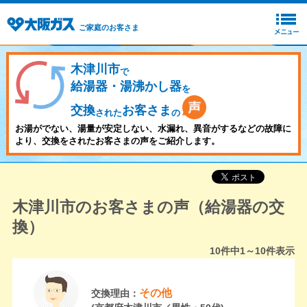
ご家庭のお客さま
木津川市
で
給湯器・湯沸かし器
を
交換
お客さま
された
の
お湯がでない、湯量が安定しない、水漏れ、異音がするなどの故障に
より、交換をされたお客さまの声をご紹介します。
木津川市のお客さまの声（給湯器の交
換）
10
件中
1～10
件表示
その他
交換理由：