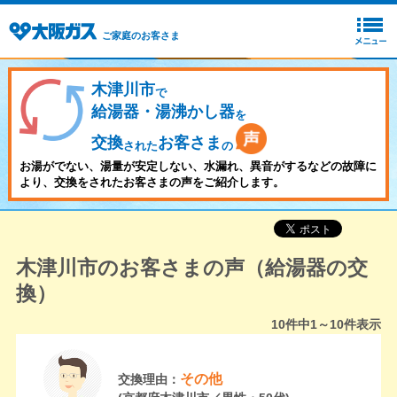
ご家庭のお客さま
木津川市
で
給湯器・湯沸かし器
を
交換
お客さま
された
の
お湯がでない、湯量が安定しない、水漏れ、異音がするなどの故障に
より、交換をされたお客さまの声をご紹介します。
木津川市のお客さまの声（給湯器の交
換）
10
件中
1～10
件表示
その他
交換理由：