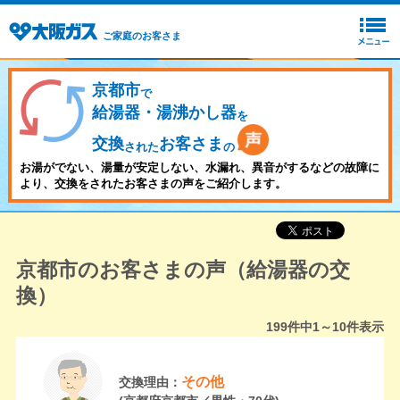
ご家庭のお客さま
京都市
で
給湯器・湯沸かし器
を
交換
お客さま
された
の
お湯がでない、湯量が安定しない、水漏れ、異音がするなどの故障に
より、交換をされたお客さまの声をご紹介します。
京都市のお客さまの声（給湯器の交
換）
199
件中
1～10
件表示
その他
交換理由：