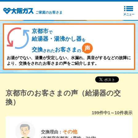
ご家庭のお客さま
京都市
で
給湯器・湯沸かし器
を
交換
お客さま
された
の
お湯がでない、湯量が安定しない、水漏れ、異音がするなどの故障に
より、交換をされたお客さまの声をご紹介します。
京都市のお客さまの声（給湯器の交
換）
199
件中
1～10
件表示
その他
交換理由：