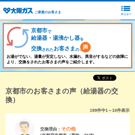
ご家庭のお客さま
京都市
で
給湯器・湯沸かし器
を
交換
お客さま
された
の
お湯がでない、湯量が安定しない、水漏れ、異音がするなどの故障に
より、交換をされたお客さまの声をご紹介します。
京都市のお客さまの声（給湯器の交
換）
199
件中
1～10
件表示
その他
交換理由：