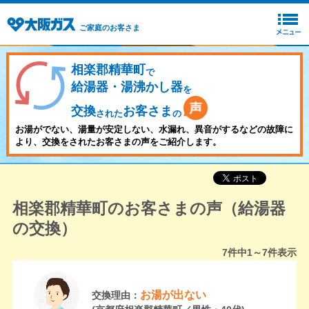
ご家庭のお客さま
相楽郡精華町
で
給湯器・湯沸かし器
を
交換
お客さま
された
の
お湯がでない、湯量が安定しない、水漏れ、異音がするなどの故障に
より、交換をされたお客さまの声をご紹介します。
相楽郡精華町のお客さまの声（給湯器
の交換）
7
件中
1～7
件表示
お湯が出ない
交換理由：