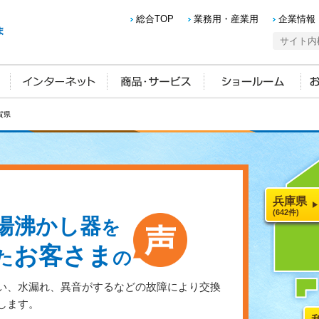
総合TOP
業務用・産業用
企業情報
賀県
兵庫県
(642件)
湯沸かし器
を
お客さま
た
の
い、水漏れ、異音がするなどの故障により交換
します。