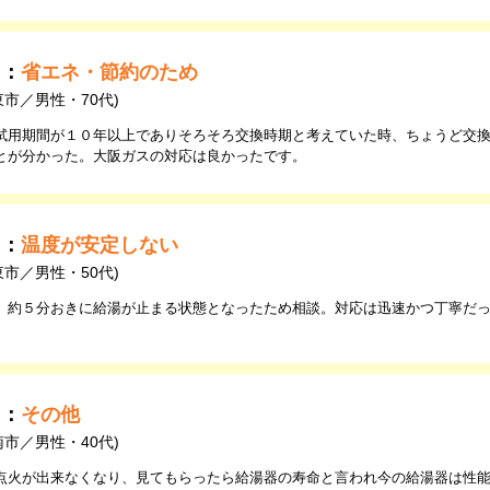
由：
省エネ・節約のため
東市／男性・70代)
試用期間が１０年以上でありそろそろ交換時期と考えていた時、ちょうど交換
とが分かった。大阪ガスの対応は良かったです。
由：
温度が安定しない
東市／男性・50代)
、約５分おきに給湯が止まる状態となったため相談。対応は迅速かつ丁寧だ
由：
その他
南市／男性・40代)
点火が出来なくなり、見てもらったら給湯器の寿命と言われ今の給湯器は性