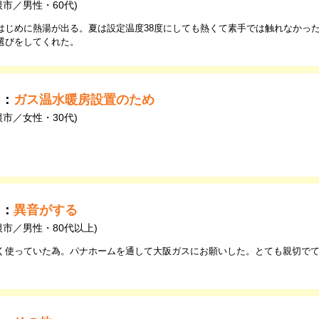
根市／男性・60代)
はじめに熱湯が出る。夏は設定温度38度にしても熱くて素手では触れなかっ
選びをしてくれた。
由：
ガス温水暖房設置のため
根市／女性・30代)
由：
異音がする
根市／男性・80代以上)
く使っていた為。パナホームを通して大阪ガスにお願いした。とても親切で