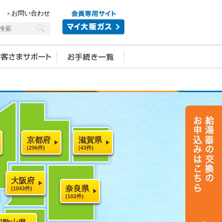
お問い合わせ
京都府
滋賀県
(296件)
(43件)
大阪府
奈良県
(1043件)
(102件)