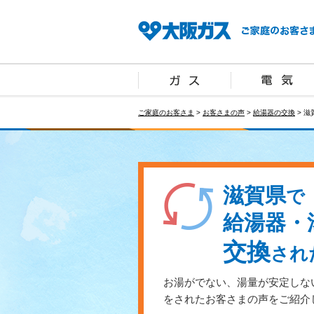
ご家庭のお客さま
>
お客さまの声
>
給湯器の交換
> 滋
滋賀県
で
給湯器・
交換
され
お湯がでない、湯量が安定しな
をされたお客さまの声をご紹介