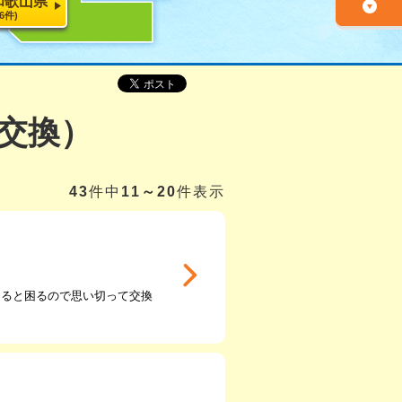
和歌山県
26件)
交換）
43
件中
11～20
件表示
なると困るので思い切って交換