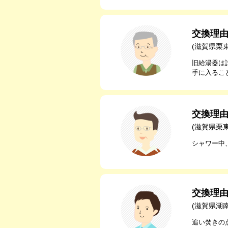
交換理
(滋賀県栗
旧給湯器は
手に入るこ
交換理
(滋賀県栗
シャワー中
交換理
(滋賀県湖
追い焚きの