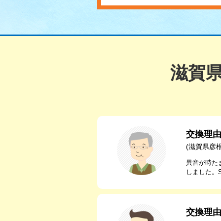
滋賀
交換理
(滋賀県彦
異音が時た
しました。
交換理