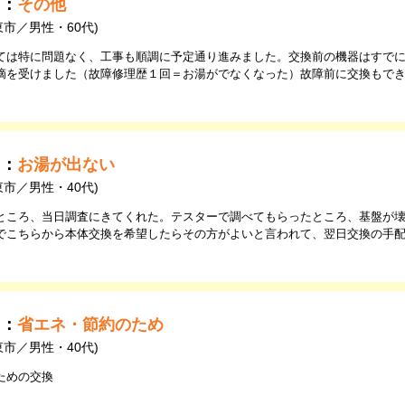
由：
その他
東市／男性・60代)
ては特に問題なく、工事も順調に予定通り進みました。交換前の機器はすで
摘を受けました（故障修理歴１回＝お湯がでなくなった）故障前に交換もで
。
由：
お湯が出ない
東市／男性・40代)
ところ、当日調査にきてくれた。テスターで調べてもらったところ、基盤が
でこちらから本体交換を希望したらその方がよいと言われて、翌日交換の手
由：
省エネ・節約のため
東市／男性・40代)
ための交換