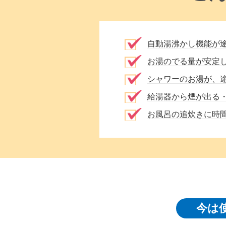
自動湯沸かし機能が
お湯のでる量が安定
シャワーのお湯が、
給湯器から煙が出る
お風呂の追炊きに時
今は