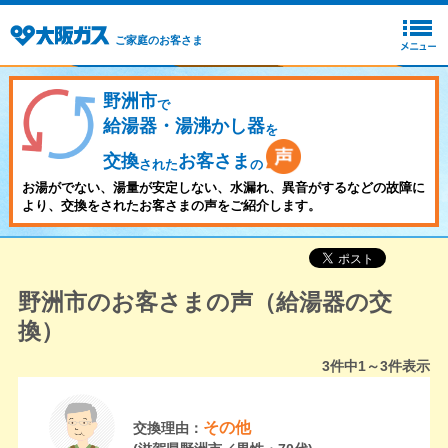
ご家庭のお客さま
野洲市
で
給湯器・湯沸かし器
を
交換
お客さま
された
の
お湯がでない、湯量が安定しない、水漏れ、異音がするなどの故障に
より、交換をされたお客さまの声をご紹介します。
野洲市のお客さまの声（給湯器の交
換）
3
件中
1～3
件表示
その他
交換理由：