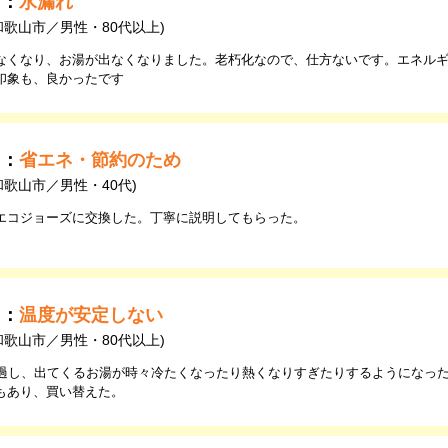
由：
水漏れ
和歌山市／男性・80代以上)
なくなり、お湯が出なくなりました。老朽化なので、仕方ないです。エネル
印象も、良かったです
由：
省エネ・節約のため
和歌山市／男性・40代)
エコジョーズに交換した。丁寧に説明してもらった。
由：
温度が安定しない
和歌山市／男性・80代以上)
経過し、出てくるお湯が時々冷たくなったり熱くなりすぎたりするようになっ
もあり、買い替えた。