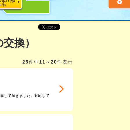
和歌山県
26件)
の交換）
26
件中
11～20
件表示
工事して頂きました。対応して