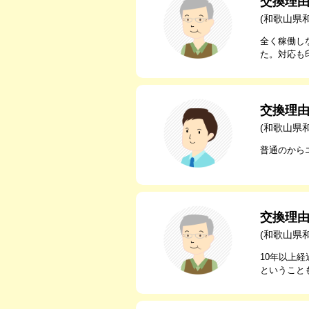
交換理
(和歌山県
全く稼働し
た。対応も
交換理
(和歌山県
普通のから
交換理
(和歌山県
10年以上
ということ