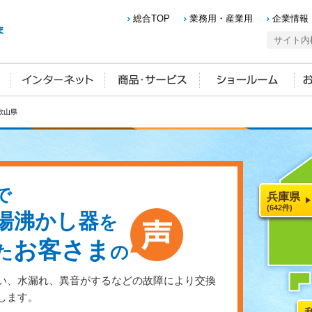
総合TOP
業務用・産業用
企業情報
歌山県
で
兵庫県
(642件)
湯沸かし器
を
お客さま
た
の
い、水漏れ、異音がするなどの故障により交換
します。