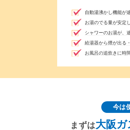
自動湯沸かし機能が
お湯のでる量が安定
シャワーのお湯が、
給湯器から煙が出る
お風呂の追炊きに時
今は
大阪ガ
まずは