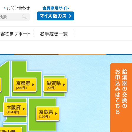
お問い合わせ
京都府
滋賀県
(296件)
(43件)
大阪府
奈良県
(1043件)
(102件)