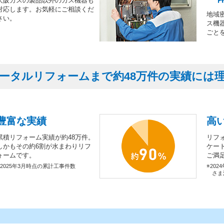
大阪ガスの製品以外のガス機器も
対応します。お気軽にご相談くだ
地域
さい。
ス機
ごと
ータルリフォームまで約48万件の実績には
豊富な実績
高
累積リフォーム実績が約48万件。
リフ
しかもその約6割が水まわりリフ
ケー
ォームです。
ご満
※2025年3月時点の累計工事件数
※202
さま