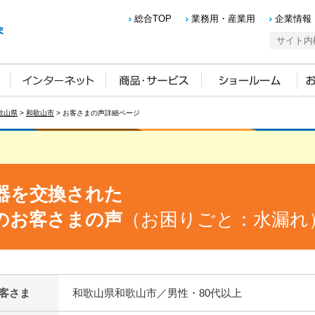
総合TOP
業務用・産業用
企業情報
歌山県
>
和歌山市
> お客さまの声詳細ページ
器を交換された
のお客さまの声
（お困りごと：水漏れ
客さま
和歌山県和歌山市／男性・80代以上