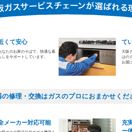
近くて安心
て
あなたのお家のそばで、快適な暮
大阪
らしをサポートしています。
はの
お届
器の修理・交換はガスのプロにおまかせくだ
全メーカー対応可能
充
ー