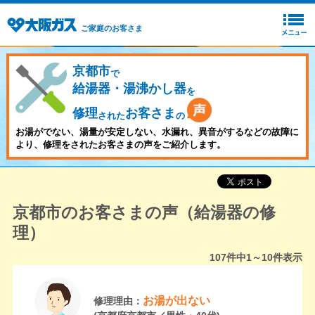
ご家庭のお客さま
京都市
で
給湯器・湯沸かし器
を
修理
お客さま
された
の
お湯がでない、湯量が安定しない、水漏れ、異音がするなどの故障に
より、修理をされたお客さまの声をご紹介します。
京都市のお客さまの声（給湯器の修
理）
107
件中
1～10
件表示
お湯が出ない
修理理由：