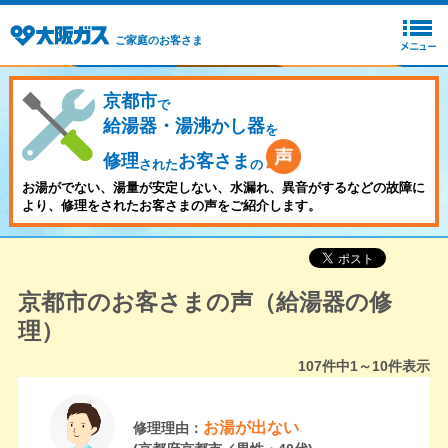
ご家庭のお客さま
京都市
で
給湯器・湯沸かし器
を
修理
お客さま
された
の
お湯がでない、湯量が安定しない、水漏れ、異音がするなどの故障に
より、修理をされたお客さまの声をご紹介します。
京都市のお客さまの声（給湯器の修
理）
107
件中
1～10
件表示
お湯が出ない
修理理由：