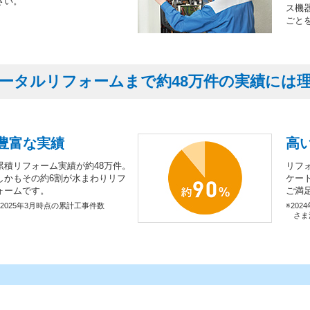
さい。
ス機
ごと
ータルリフォームまで約48万件の実績には
豊富な実績
高
累積リフォーム実績が約48万件。
リフ
しかもその約6割が水まわりリフ
ケー
ォームです。
ご満
※2025年3月時点の累計工事件数
※202
さま