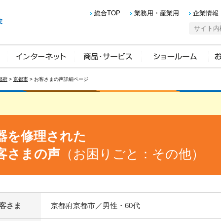
総合TOP
業務用・産業用
企業情報
都府
>
京都市
> お客さまの声詳細ページ
器を修理された
客さまの声
（お困りごと：その他）
客さま
京都府京都市／男性・60代