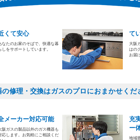
近くて安心
て
あなたのお家のそばで、快適な暮
大阪
らしをサポートしています。
はの
お届
器の修理・交換はガスのプロにおまかせくだ
全メーカー対応可能
充
ー
大阪ガスの製品以外のガス機器も
対応します。お気軽にご相談くだ
地域