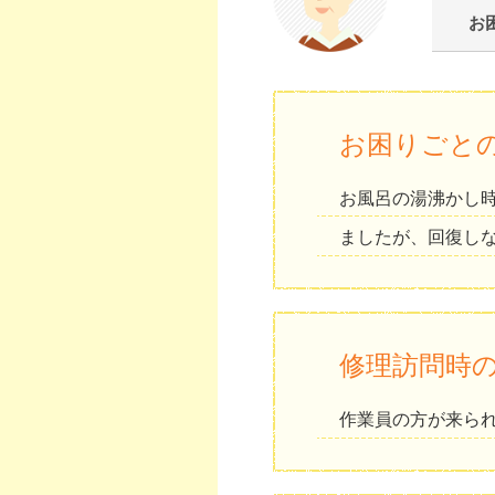
お
お困りごと
お風呂の湯沸かし
ましたが、回復し
修理訪問時
作業員の方が来ら