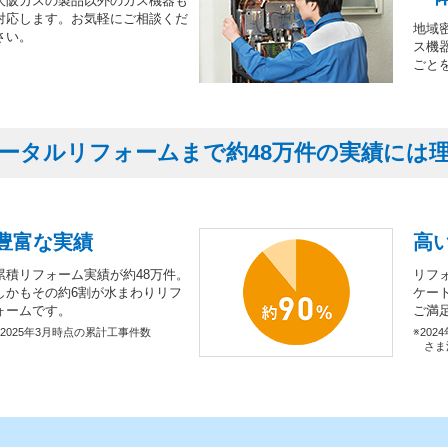
大阪ガスの製品以外のガス機器も
対応します。お気軽にご相談くだ
地域
さい。
ス機
ごと
ータルリフォームまで約48万件の実績には
豊富な実績
高
累積リフォーム実績が約48万件。
リフ
しかもその約6割が水まわりリフ
ケー
ォームです。
ご満
※2025年3月時点の累計工事件数
※202
さま