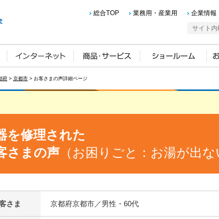
総合TOP
業務用・産業用
企業情報
都府
>
京都市
> お客さまの声詳細ページ
器を修理された
客さまの声
（お困りごと：お湯が出な
客さま
京都府京都市／男性・60代