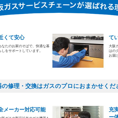
近くて安心
て
あなたのお家のそばで、快適な暮
大阪
らしをサポートしています。
はの
お届
器の修理・交換はガスのプロにおまかせくだ
全メーカー対応可能
充
ー