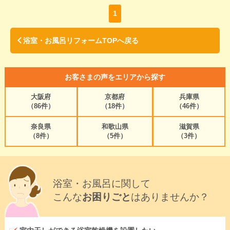
1
浴室・お風呂リフォームTOPへ戻る
お客さまの声をエリアから探す
大阪府
京都府
兵庫県
（86件）
（18件）
（46件）
奈良県
和歌山県
滋賀県
（8件）
（5件）
（3件）
浴室・お風呂に関して
こんな
お困りごと
はありませんか？