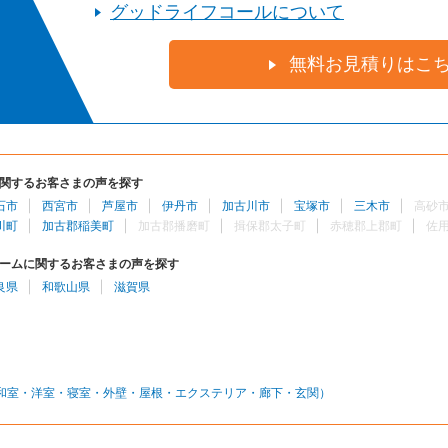
グッドライフコールについて
無料お見積りはこ
関するお客さまの声を探す
石市
西宮市
芦屋市
伊丹市
加古川市
宝塚市
三木市
高砂
川町
加古郡稲美町
加古郡播磨町
揖保郡太子町
赤穂郡上郡町
佐
ームに関するお客さまの声を探す
良県
和歌山県
滋賀県
和室・洋室・寝室・外壁・屋根・エクステリア・廊下・玄関）