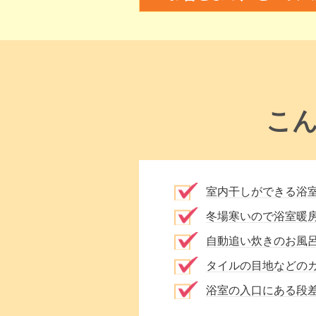
こ
室内干しができる浴
冬場寒いので浴室暖
自動追い炊きのお風
タイルの目地などの
浴室の入口にある段