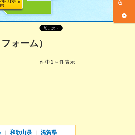
和歌山県
5件)
リフォーム）
件中
1～
件表示
県
和歌山県
滋賀県