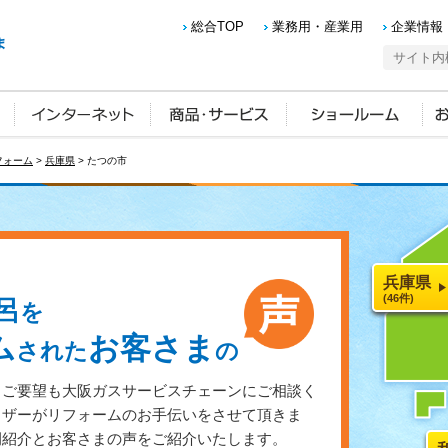
総合TOP
業務用・産業用
企業情報
フォーム
>
兵庫県
> たつの市
兵庫県
(46件)
呂
を
ム
お客さま
された
の
・ご要望も大阪ガスサービスチェーンにご相談く
イザーがリフォームのお手伝いをさせて頂きま
例紹介とお客さまの声をご紹介いたします。