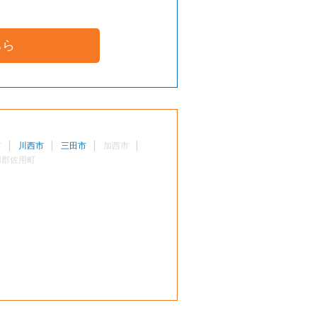
ちら
市
川西市
三田市
加西市
用郡佐用町