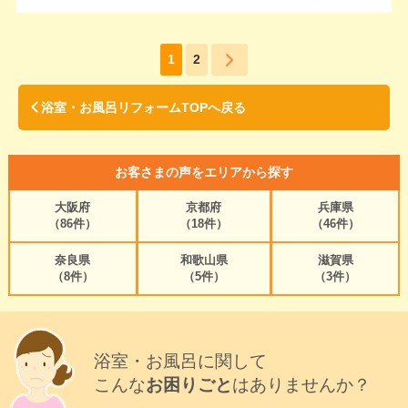
1
2
浴室・お風呂リフォームTOPへ戻る
お客さまの声をエリアから探す
大阪府
京都府
兵庫県
（86件）
（18件）
（46件）
奈良県
和歌山県
滋賀県
（8件）
（5件）
（3件）
浴室・お風呂に関して
こんな
お困りごと
はありませんか？