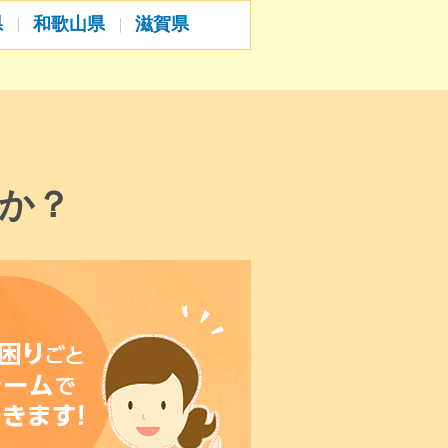
県
和歌山県
滋賀県
か？