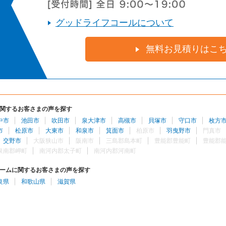
グッドライフコールについて
無料お見積りはこ
関するお客さまの声を探す
中市
池田市
吹田市
泉大津市
高槻市
貝塚市
守口市
枚方
市
松原市
大東市
和泉市
箕面市
柏原市
羽曳野市
門真市
交野市
大阪狭山市
阪南市
三島郡島本町
豊能郡豊能町
豊能郡
泉南郡岬町
南河内郡太子町
南河内郡河南町
ームに関するお客さまの声を探す
良県
和歌山県
滋賀県