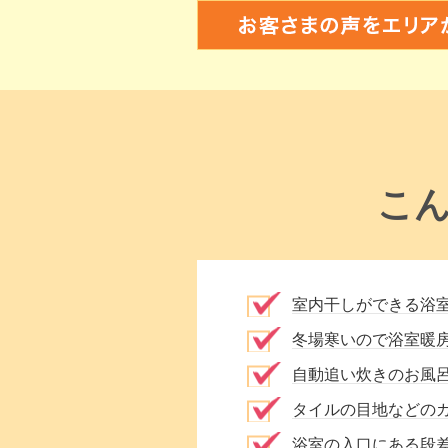
こ
室内干しができる浴
冬場寒いので浴室暖
自動追い炊きのお風
タイルの目地などの
浴室の入口にある段