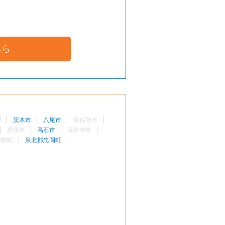
ちら
市
茨木市
八尾市
泉佐野市
摂津市
高石市
藤井寺市
能勢町
泉北郡忠岡町