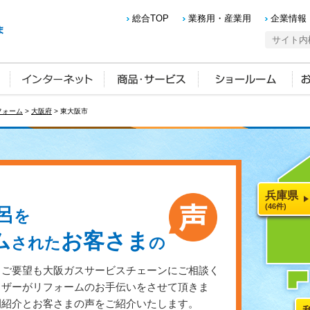
総合TOP
業務用・産業用
企業情報
フォーム
>
大阪府
> 東大阪市
兵庫県
(46件)
呂
を
ム
お客さま
された
の
・ご要望も大阪ガスサービスチェーンにご相談く
イザーがリフォームのお手伝いをさせて頂きま
例紹介とお客さまの声をご紹介いたします。