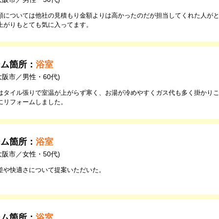
額については他社の見積もり金額よりは高かったのだが担当してくれた人が
上がりもとても気に入ってます。
ーム箇所：
浴室
大阪市／男性・60代)
はタイル張りで室温が上がらず寒く、お湯が冷めやすくガス代も多く掛かり
にリフォームしました。
ーム箇所：
浴室
大阪市／女性・50代)
差や快適さについて提案いただいた。
ーム箇所：
浴室