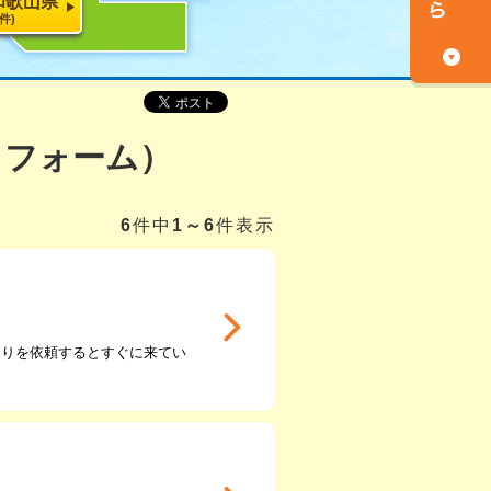
和歌山県
5件)
リフォーム）
6
件中
1～6
件表示
もりを依頼するとすぐに来てい