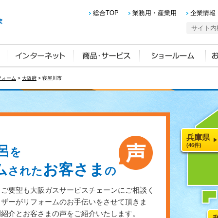
総合TOP
業務用・産業用
企業情報
フォーム
>
大阪府
> 寝屋川市
兵庫県
(46件)
呂
を
ム
お客さま
された
の
・ご要望も大阪ガスサービスチェーンにご相談く
イザーがリフォームのお手伝いをさせて頂きま
例紹介とお客さまの声をご紹介いたします。