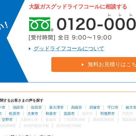
大阪ガスグッドライフコールに相談する
グッドライフコールについて
無料お見積りはこ
関するお客さまの声を探す
中市
池田市
吹田市
泉大津市
高槻市
貝塚市
守口市
枚方
市
松原市
大東市
和泉市
箕面市
柏原市
羽曳野市
門真市
交野市
大阪狭山市
阪南市
三島郡島本町
豊能郡豊能町
豊能郡
泉南郡岬町
南河内郡太子町
南河内郡河南町