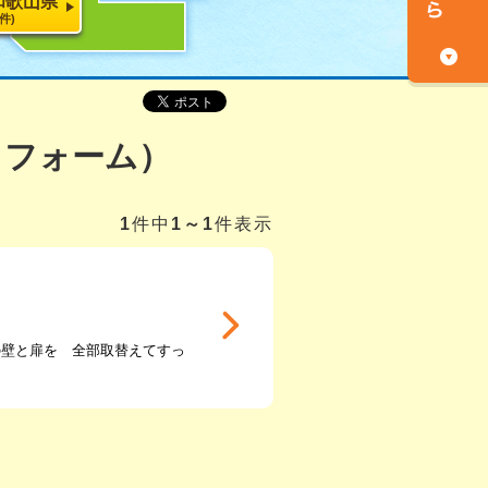
和歌山県
5件)
リフォーム）
1
件中
1～1
件表示
の壁と扉を 全部取替えてすっ