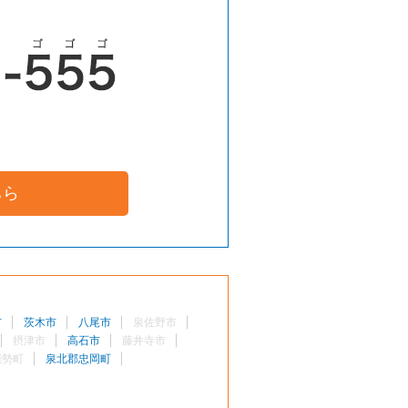
ちら
市
茨木市
八尾市
泉佐野市
摂津市
高石市
藤井寺市
能勢町
泉北郡忠岡町