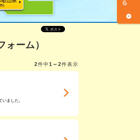
和歌山県
5件)
フォーム）
2
件中
1～2
件表示
ていました。