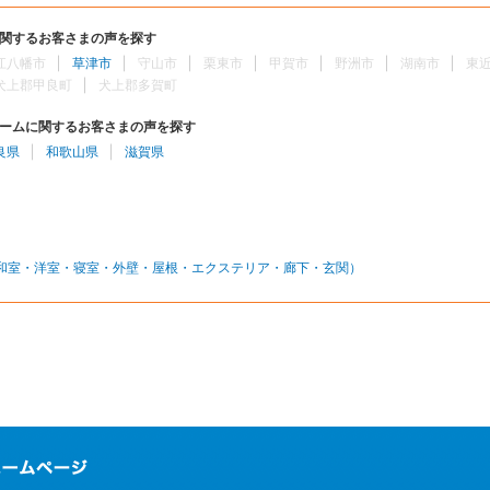
関するお客さまの声を探す
江八幡市
草津市
守山市
栗東市
甲賀市
野洲市
湖南市
東
犬上郡甲良町
犬上郡多賀町
ームに関するお客さまの声を探す
良県
和歌山県
滋賀県
和室・洋室・寝室・外壁・屋根・エクステリア・廊下・玄関）