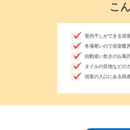
こ
室内干しができる浴
冬場寒いので浴室暖
自動追い炊きのお風
タイルの目地などの
浴室の入口にある段