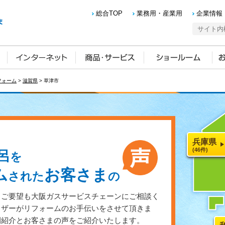
総合TOP
業務用・産業用
企業情報
フォーム
>
滋賀県
> 草津市
兵庫県
(46件)
呂
を
ム
お客さま
された
の
・ご要望も大阪ガスサービスチェーンにご相談く
イザーがリフォームのお手伝いをさせて頂きま
例紹介とお客さまの声をご紹介いたします。