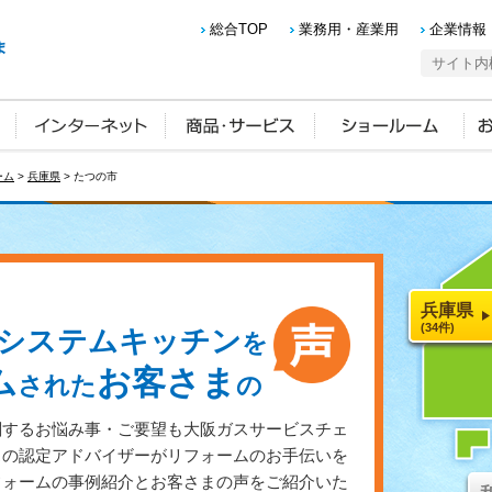
総合TOP
業務用・産業用
企業情報
ーム
>
兵庫県
> たつの市
兵庫県
(34件)
システムキッチン
を
ム
お客さま
された
の
関するお悩み事・ご要望も大阪ガスサービスチェ
スの認定アドバイザーがリフォームのお手伝いを
フォームの事例紹介とお客さまの声をご紹介いた