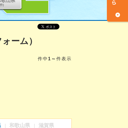
和歌山県
0件)
フォーム）
件中
1～
件表示
県
和歌山県
滋賀県