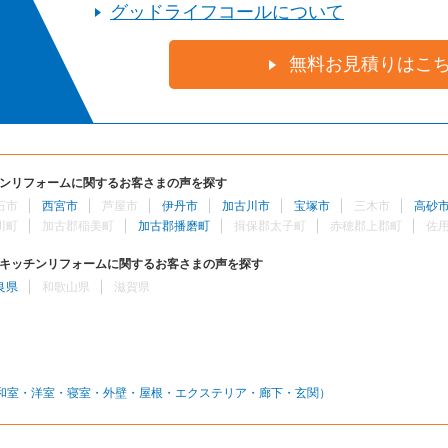
グッドライフコールについて
無料お見積りはこ
ンリフォームに関するお客さまの声を探す
石市
西宮市
芦屋市
伊丹市
加古川市
宝塚市
三木市
高砂
川町
加古郡稲美町
加古郡播磨町
揖保郡太子町
赤穂郡上郡町
佐
キッチンリフォームに関するお客さまの声を探す
良県
和歌山県
滋賀県
和室・洋室・寝室・外壁・屋根・エクステリア・廊下・玄関）