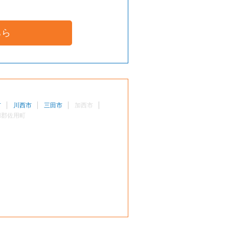
ちら
市
川西市
三田市
加西市
用郡佐用町