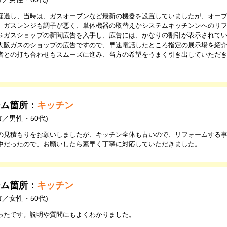
経過し、当時は、ガスオーブンなど最新の機器を設置していましたが、オー
、ガスレンジも調子が悪く、単体機器の取替えかシステムキッチンンへのリ
Ｇガスショップの新聞広告を入手し、広告には、かなりの割引が表示されて
大阪ガスのショップの広告ですので、早速電話したところ指定の展示場を紹
者との打ち合わせもスムーズに進み、当方の希望をうまく引き出していただ
。
ーム箇所：
キッチン
市／男性・50代)
の見積もりをお願いしましたが、キッチン全体も古いので、リフォームする
中だったので、お願いしたら素早く丁寧に対応していただきました。
ーム箇所：
キッチン
市／女性・50代)
ったです。説明や質問にもよくわかりました。