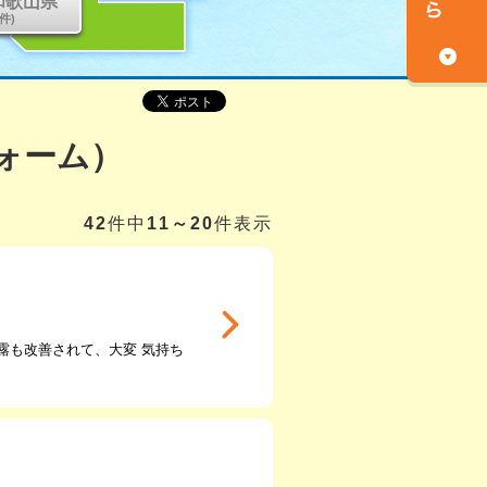
和歌山県
0件)
ォーム）
42
件中
11～20
件表示
露も改善されて、大変 気持ち