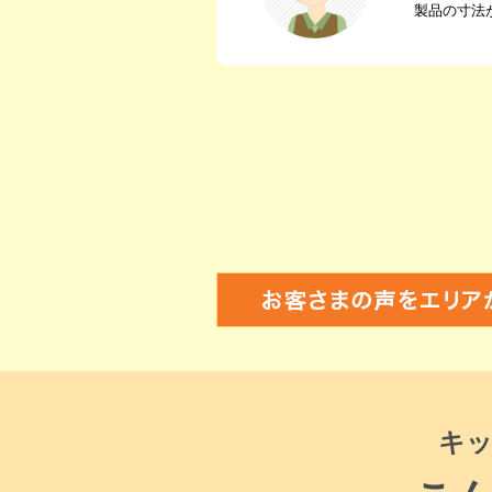
製品の寸法
キ