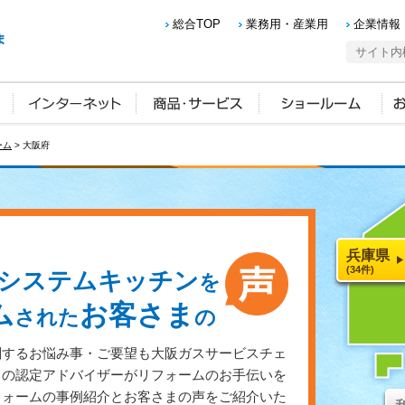
総合TOP
業務用・産業用
企業情報
ーム
> 大阪府
兵庫県
(34件)
システムキッチン
を
ム
お客さま
された
の
関するお悩み事・ご要望も大阪ガスサービスチェ
スの認定アドバイザーがリフォームのお手伝いを
フォームの事例紹介とお客さまの声をご紹介いた