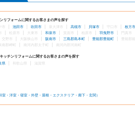
ンリフォームに関するお客さまの声を探す
中市
池田市
吹田市
泉大津市
高槻市
貝塚市
守口市
枚方
市
松原市
大東市
和泉市
箕面市
柏原市
羽曳野市
門真市
交野市
大阪狭山市
阪南市
三島郡島本町
豊能郡豊能町
豊能郡
泉南郡岬町
南河内郡太子町
南河内郡河南町
キッチンリフォームに関するお客さまの声を探す
良県
和歌山県
滋賀県
和室・洋室・寝室・外壁・屋根・エクステリア・廊下・玄関）