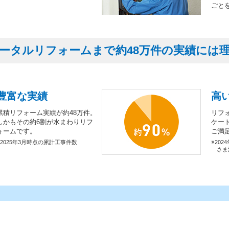
ごと
ータルリフォームまで約48万件の実績には
豊富な実績
高
累積リフォーム実績が約48万件。
リフ
しかもその約6割が水まわりリフ
ケー
ォームです。
ご満
※2025年3月時点の累計工事件数
※202
さま