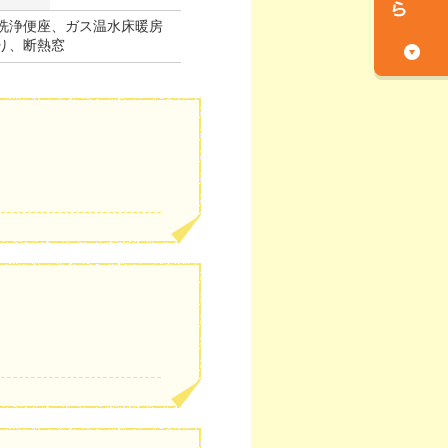
洗浄便座、ガス温水床暖房
り、断熱窓