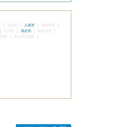
市
茨木市
八尾市
泉佐野市
摂津市
高石市
藤井寺市
能勢町
泉北郡忠岡町