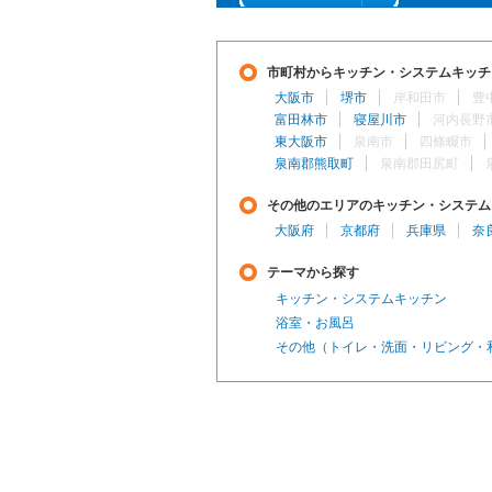
市町村からキッチン・システムキッチ
大阪市
堺市
岸和田市
豊
富田林市
寝屋川市
河内長野
東大阪市
泉南市
四條畷市
泉南郡熊取町
泉南郡田尻町
その他のエリアのキッチン・システム
大阪府
京都府
兵庫県
奈
テーマから探す
キッチン・システムキッチン
浴室・お風呂
その他（トイレ・洗面・リビング・