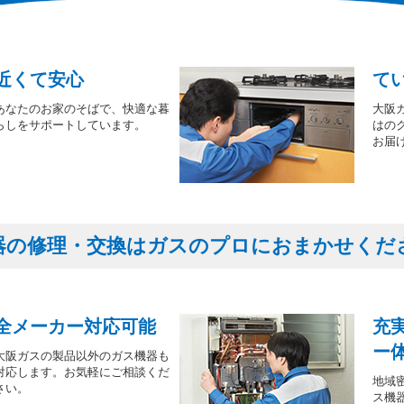
近くて安心
て
あなたのお家のそばで、快適な暮
大阪
らしをサポートしています。
はの
お届
器の修理・交換はガスのプロにおまかせくだ
全メーカー対応可能
充
ー
大阪ガスの製品以外のガス機器も
対応します。お気軽にご相談くだ
地域
さい。
ス機