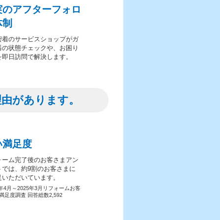
実のアフターフォロ
体制
密着のサービスショップがガ
器の状態チェックや、お困り
を即日訪問で解決します。
理由があります。
い満足度
ォーム完了後のお客さまアン
トでは、約9割のお客さまに
足いただいています。
4年4月～2025年3月リフォームお客
満足度調査 回答総数2,592