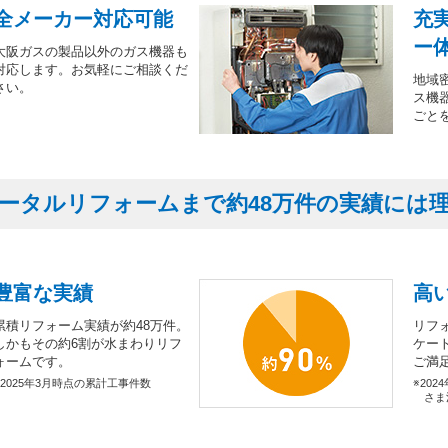
全メーカー対応可能
充
ー
大阪ガスの製品以外のガス機器も
対応します。お気軽にご相談くだ
地域
さい。
ス機
ごと
ータルリフォームまで約48万件の実績には
豊富な実績
高
累積リフォーム実績が約48万件。
リフ
しかもその約6割が水まわりリフ
ケー
ォームです。
ご満
※2025年3月時点の累計工事件数
※202
さま