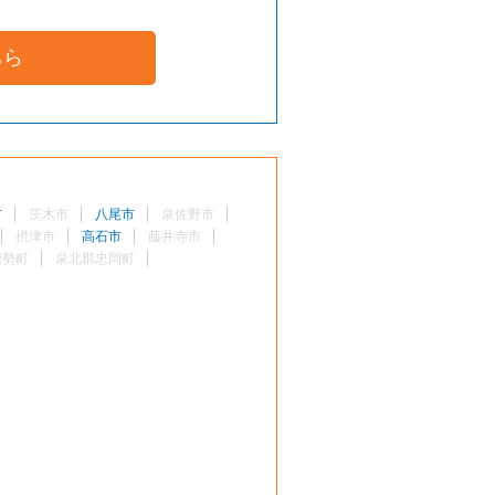
ちら
市
茨木市
八尾市
泉佐野市
摂津市
高石市
藤井寺市
能勢町
泉北郡忠岡町