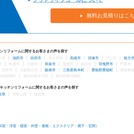
グッドライフコールについて
無料お見積りはこ
ンリフォームに関するお客さまの声を探す
中市
池田市
吹田市
泉大津市
高槻市
貝塚市
守口市
枚方
市
松原市
大東市
和泉市
箕面市
柏原市
羽曳野市
門真市
交野市
大阪狭山市
阪南市
三島郡島本町
豊能郡豊能町
豊能郡
泉南郡岬町
南河内郡太子町
南河内郡河南町
キッチンリフォームに関するお客さまの声を探す
良県
和歌山県
滋賀県
和室・洋室・寝室・外壁・屋根・エクステリア・廊下・玄関）