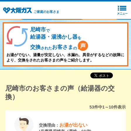
ご家庭のお客さま
尼崎市
で
給湯器・湯沸かし器
を
交換
お客さま
された
の
お湯がでない、湯量が安定しない、水漏れ、異音がするなどの故障に
より、交換をされたお客さまの声をご紹介します。
尼崎市のお客さまの声（給湯器の交
換）
53
件中
1～10
件表示
お湯が出ない
交換理由：