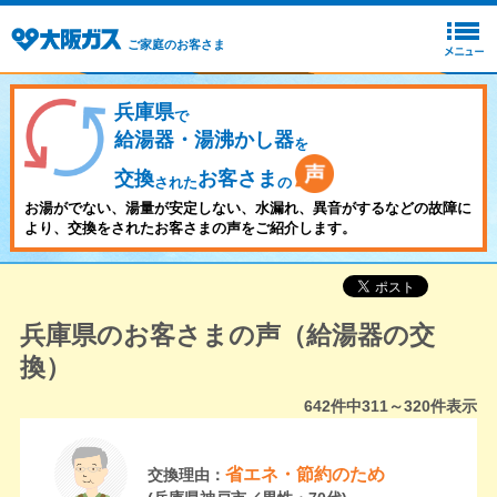
ご家庭のお客さま
兵庫県
で
給湯器・湯沸かし器
を
交換
お客さま
された
の
お湯がでない、湯量が安定しない、水漏れ、異音がするなどの故障に
より、交換をされたお客さまの声をご紹介します。
兵庫県のお客さまの声（給湯器の交
換）
642
件中
311～320
件表示
省エネ・節約のため
交換理由：