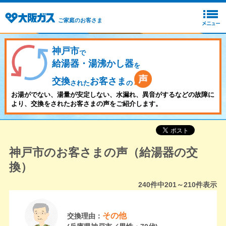
ご家庭のお客さま
神戸市
で
給湯器・湯沸かし器
を
交換
お客さま
された
の
お湯がでない、湯量が安定しない、水漏れ、異音がするなどの故障に
より、交換をされたお客さまの声をご紹介します。
神戸市のお客さまの声（給湯器の交
換）
240
件中
201～210
件表示
その他
交換理由：