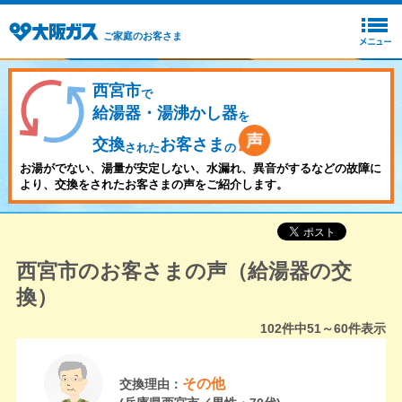
ご家庭のお客さま
西宮市
で
給湯器・湯沸かし器
を
交換
お客さま
された
の
お湯がでない、湯量が安定しない、水漏れ、異音がするなどの故障に
より、交換をされたお客さまの声をご紹介します。
西宮市のお客さまの声（給湯器の交
換）
102
件中
51～60
件表示
その他
交換理由：