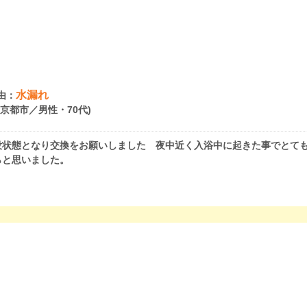
水漏れ
由：
府京都市／男性・70代)
没状態となり交換をお願いしました 夜中近く入浴中に起きた事でとて
らと思いました。