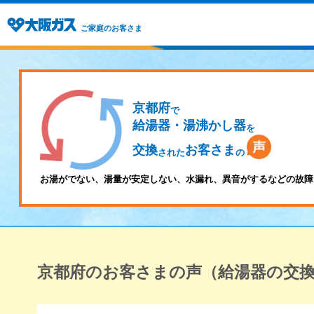
ご家庭のお客さま
京都府
で
給湯器・湯沸かし器
を
交換
お客さま
された
の
お湯がでない、湯量が安定しない、水漏れ、異音がするなどの故障
京都府のお客さまの声（給湯器の交