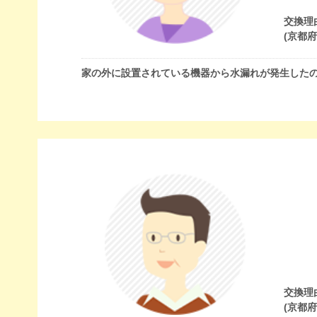
交換理
(京都
家の外に設置されている機器から水漏れが発生した
交換理
(京都