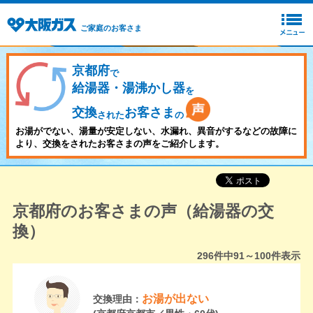
ご家庭のお客さま
京都府
で
給湯器・湯沸かし器
を
交換
お客さま
された
の
お湯がでない、湯量が安定しない、水漏れ、異音がするなどの故障に
より、交換をされたお客さまの声をご紹介します。
京都府のお客さまの声（給湯器の交
換）
296
件中
91～100
件表示
お湯が出ない
交換理由：