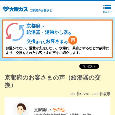
ご家庭のお客さま
京都府
で
給湯器・湯沸かし器
を
交換
お客さま
された
の
お湯がでない、湯量が安定しない、水漏れ、異音がするなどの故障に
より、交換をされたお客さまの声をご紹介します。
京都府のお客さまの声（給湯器の交
換）
296
件中
281～290
件表示
その他
交換理由：