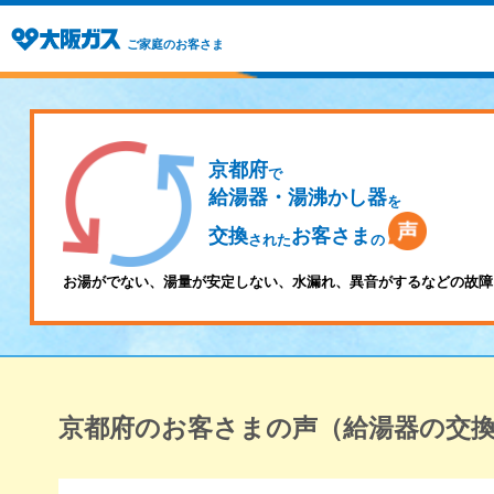
ご家庭のお客さま
京都府
で
給湯器・湯沸かし器
を
交換
お客さま
された
の
お湯がでない、湯量が安定しない、水漏れ、異音がするなどの故障
京都府のお客さまの声（給湯器の交