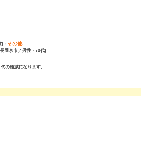
その他
由：
府長岡京市／男性・70代)
ス代の軽減になります。