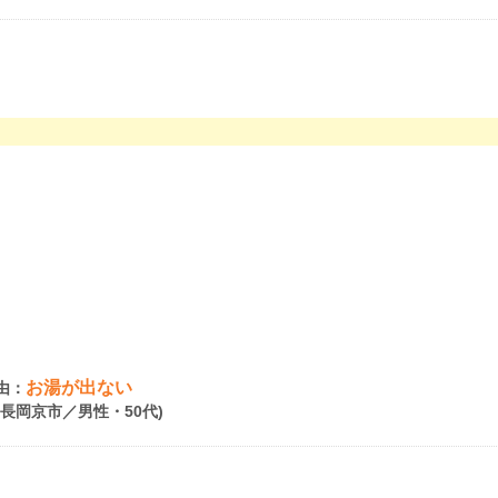
お湯が出ない
由：
府長岡京市／男性・50代)