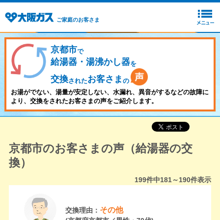
ご家庭のお客さま
京都市
で
給湯器・湯沸かし器
を
交換
お客さま
された
の
お湯がでない、湯量が安定しない、水漏れ、異音がするなどの故障に
より、交換をされたお客さまの声をご紹介します。
京都市のお客さまの声（給湯器の交
換）
199
件中
181～190
件表示
その他
交換理由：