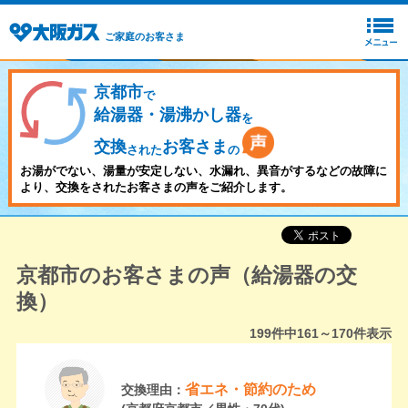
ご家庭のお客さま
京都市
で
給湯器・湯沸かし器
を
交換
お客さま
された
の
お湯がでない、湯量が安定しない、水漏れ、異音がするなどの故障に
より、交換をされたお客さまの声をご紹介します。
京都市のお客さまの声（給湯器の交
換）
199
件中
161～170
件表示
省エネ・節約のため
交換理由：