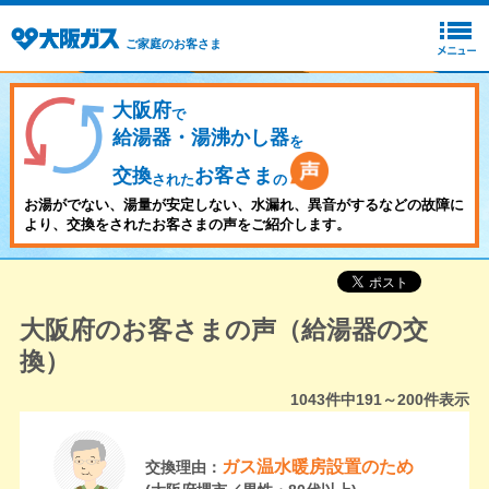
ご家庭のお客さま
大阪府
で
給湯器・湯沸かし器
を
交換
お客さま
された
の
お湯がでない、湯量が安定しない、水漏れ、異音がするなどの故障に
より、交換をされたお客さまの声をご紹介します。
大阪府のお客さまの声（給湯器の交
換）
1043
件中
191～200
件表示
ガス温水暖房設置のため
交換理由：