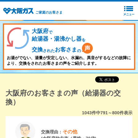
ご家庭のお客さま
大阪府
で
給湯器・湯沸かし器
を
交換
お客さま
された
の
お湯がでない、湯量が安定しない、水漏れ、異音がするなどの故障に
より、交換をされたお客さまの声をご紹介します。
大阪府のお客さまの声（給湯器の交
換）
1043
件中
791～800
件表示
その他
交換理由：