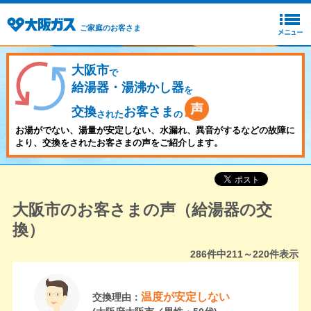
ご家庭のお客さま
大阪市
で
給湯器・湯沸かし器
を
交換
お客さま
された
の
お湯がでない、湯量が安定しない、水漏れ、異音がするなどの故障に
より、交換をされたお客さまの声をご紹介します。
大阪市のお客さまの声（給湯器の交
換）
286
件中
211～220
件表示
温度が安定しない
交換理由：