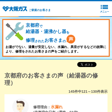
ご家庭のお客さま
京都府
で
給湯器・湯沸かし器
を
修理
お客さま
された
の
お湯がでない、湯量が安定しない、水漏れ、異音がするなどの故障に
より、修理をされたお客さまの声をご紹介します。
京都府のお客さまの声（給湯器の修
理）
145
件中
121～130
件表示
水漏れ
修理理由：