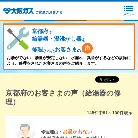
ご家庭のお客さま
京都府
で
給湯器・湯沸かし器
を
修理
お客さま
された
の
お湯がでない、湯量が安定しない、水漏れ、異音がするなどの故障に
より、修理をされたお客さまの声をご紹介します。
京都府のお客さまの声（給湯器の修
理）
145
件中
91～100
件表示
お湯が出ない
修理理由：