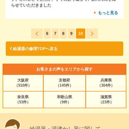
らせていただきました
もっと見る
6
7
8
9
10
給湯器の修理TOPへ戻る
お客さまの声をエリアから探す
大阪府
京都府
兵庫県
（510件）
（145件）
（304件）
奈良県
和歌山県
滋賀県
（53件）
（9件）
（23件）
給湯器・湯沸かし器に関して