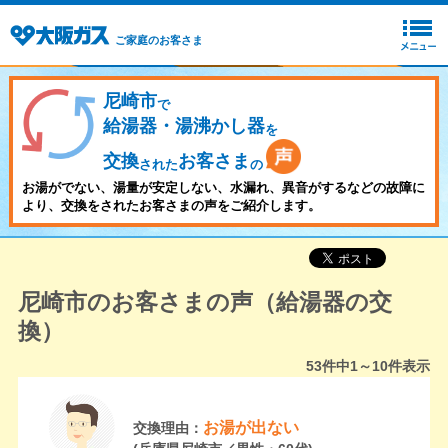
ご家庭のお客さま
尼崎市
で
給湯器・湯沸かし器
を
交換
お客さま
された
の
お湯がでない、湯量が安定しない、水漏れ、異音がするなどの故障に
より、交換をされたお客さまの声をご紹介します。
尼崎市のお客さまの声（給湯器の交
換）
53
件中
1～10
件表示
お湯が出ない
交換理由：