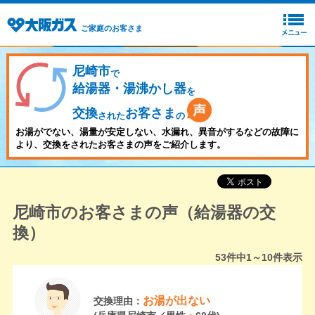
ご家庭のお客さま
尼崎市
で
給湯器・湯沸かし器
を
交換
お客さま
された
の
お湯がでない、湯量が安定しない、水漏れ、異音がするなどの故障に
より、交換をされたお客さまの声をご紹介します。
尼崎市のお客さまの声（給湯器の交
換）
53
件中
1～10
件表示
お湯が出ない
交換理由：