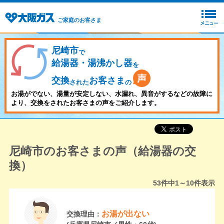
ご家庭のお客さま
尼崎市
で
給湯器・湯沸かし器
を
交換
お客さま
された
の
お湯がでない、湯量が安定しない、水漏れ、異音がするなどの故障に
より、交換をされたお客さまの声をご紹介します。
尼崎市のお客さまの声（給湯器の交
換）
53
件中
1～10
件表示
お湯が出ない
交換理由：