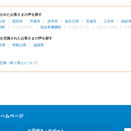
されたお客さまの声を探す
石市
西宮市
芦屋市
伊丹市
加古川市
宝塚市
三木市
高砂
川町
加古郡稲美町
加古郡播磨町
揖保郡太子町
赤穂郡上郡町
佐
を交換されたお客さまの声を探す
良県
和歌山県
滋賀県
交換・取り替えについて
お手続き・サポート