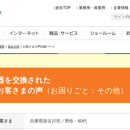
総合TOP
業務用・産業用
企業情報
庫県
>
加古川市
> お客さまの声詳細ページ
器を交換された
お客さまの声
（お困りごと：その他）
客さま
兵庫県加古川市／男性・60代