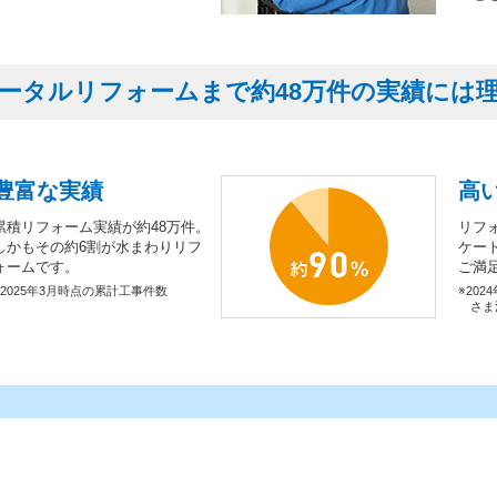
ータルリフォームまで約48万件の実績には
豊富な実績
高
累積リフォーム実績が約48万件。
リフ
しかもその約6割が水まわりリフ
ケー
ォームです。
ご満
※2025年3月時点の累計工事件数
※202
さま