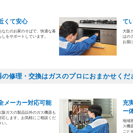
近くて安心
て
あなたのお家のそばで、快適な暮
大阪
らしをサポートしています。
はの
お届
器の修理・交換はガスのプロにおまかせくだ
全メーカー対応可能
充
ー
大阪ガスの製品以外のガス機器も
対応します。お気軽にご相談くだ
地域
さい。
ス機
ごと